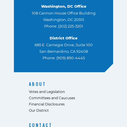
Washington, DC Office
108 Cannon House Office Building
Washington, DC 20515
Phone: (202) 225-3201
District Office
685 E. Carnegie Drive, Suite 100
San Bernardino, CA 92408
Phone: (909) 890-4445
ABOUT
Votes and Legislation
Committees and Caucuses
Financial Disclosures
Our District
CONTACT